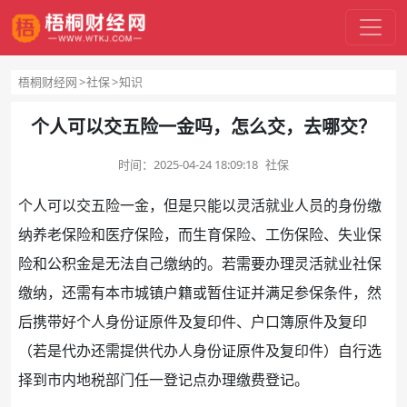
梧桐财经网
社保
知识
个人可以交五险一金吗，怎么交，去哪交？
时间：
2025-04-24 18:09:18
社保
个人可以交
五险
一金，但是只能以
灵活就业
人员的身份缴
纳
养老
保险
和
医疗保险
，而
生育保险
、
工伤保险
、
失业保
险
和
公积金
是无法自己缴纳的。若需要办理灵活就业
社保
缴纳，还需有本市城镇户籍或暂住证并满足参保条件，然
后携带好个人
身份证
原件及复印件、户口簿原件及复印
（若是代办还需提供代办人身份证原件及复印件）自行选
择到市内
地税
部门任一登记点办理缴费登记。