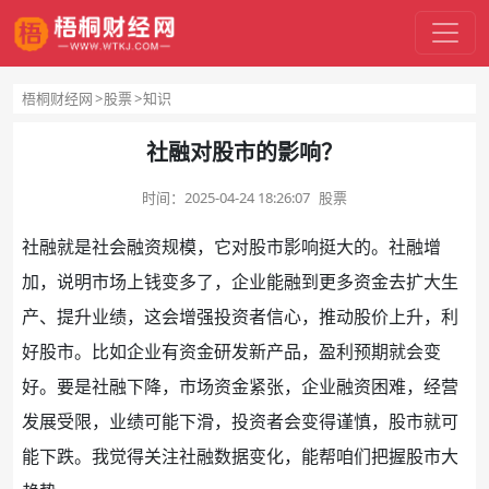
梧桐财经网
股票
知识
社融对股市的影响？
时间：
2025-04-24 18:26:07
股票
社融
就是社会
融资
规模，它对
股市
影响挺大的。社融增
加，说明市场上
钱
变多了，企业能融到更多
资金
去扩大生
产、提升业绩，这会增强
投资
者信心，推动
股价
上升，利
好股市。比如企业有资金研发新产品，
盈利
预期就会变
好。要是社融下降，市场资金紧张，
企业融资
困难，经营
发展受限，业绩可能下滑，投资者会变得谨慎，股市就可
能下跌。我觉得关注社融数据变化，能帮咱们把握股市大