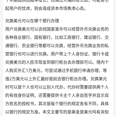
起用户的忧虑，则会造成
资本
市场焦虑心态。
兑换美元可以在哪个
银行
办理
用户兑换美元可以去经国家准许可以经营外币兑换业务的
各种商业银行、国有银行，比如工商银行、
建设银行
、
交
通银行
、
农业
银行等都可以兑换，经营外币兑换业务的私
营银行也可以进行兑换。用户带上个人
身份证
、
银行卡
或
兑换美元的人民币
现金
到银行
柜台
去办理就可以。境内个
人购买
外汇
1万美元，可尝试通过
手机银行
申请办理，等
值2万美元以上外汇最好是前去银行柜台办理。兑换美元
时可以是个人也可以让别人代办，代办时需要提供两个人
的有效身份证明，还需要提供卡主个人亲自签字并显示双
方姓名的授权书，其次是每个银行的规定各有不同，具体
以银行的规定为准。本文主要写的是美金是美元吗有关知