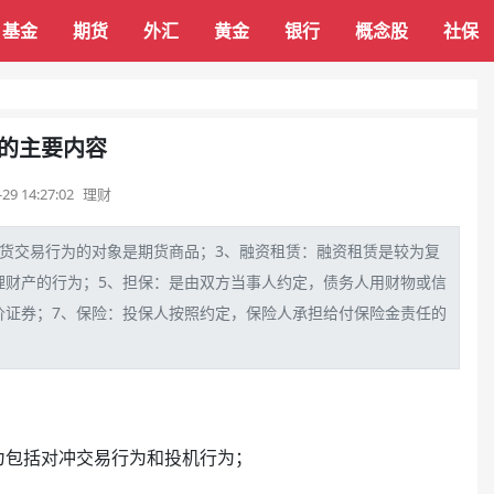
基金
期货
外汇
黄金
银行
概念股
社保
的主要内容
-29 14:27:02
理财
货
交易
行为的对象是期货商品；3、
融资
租赁：融资租赁是较为复
理财
产的行为；5、
担保
：是由双方当事人约定，
债务
人用财物或信
价
证券
；7、
保险
：
投保
人按照约定，保险人承担给付保险金责任的
为包括对冲交易行为和投机行为；