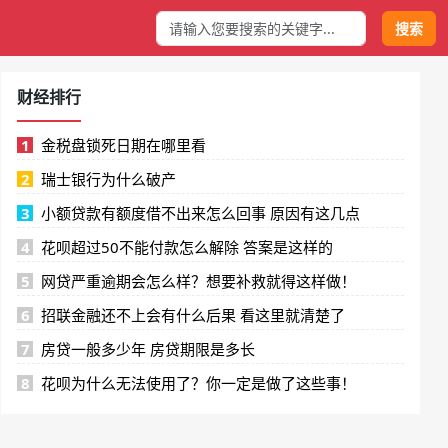
搜索
财经排行
1
金税盘锁死日期在哪里看
2
瑞士银行为什么破产
3
小额贷款有额度借不出来怎么回事 原因有这几点
4
花呗超过50不能付款怎么解除 答案是这样的
5
网贷严重逾期会怎么样？想要补救就得这样做！
6
招联金融还不上会有什么后果 看这里就清楚了
7
房贷一般多少年 房贷期限是多长
8
花呗为什么无法使用了？你一定是做了这些事！