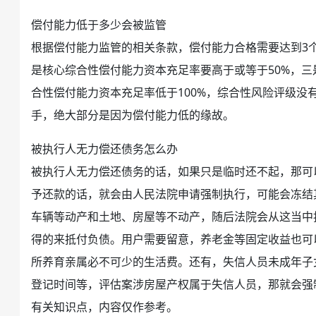
偿付能力低于多少会被监管
根据偿付能力监管的相关条款，偿付能力合格需要达到3
是核心综合性偿付能力资本充足率要高于或等于50%，三
合性偿付能力资本充足率低于100%，综合性风险评级没
手，绝大部分是因为偿付能力低的缘故。
被执行人
无力偿还
债务
怎么办
被执行人无力偿还债务的话，如果只是临时还不起，那可
予
还款
的话，就会由人民法院申请强制执行，可能会冻结
车辆等动产和土地、房屋等不动产，随后法院会从这当中
得的来抵付负债。用户需要留意，
养老金
等固定收益也可
所养育亲属必不可少的生活费。还有，
失信人
员未成年子
登记时间等，评估案涉房屋产权属于失信人员，那就会强
有关知识点，内容仅作参考。