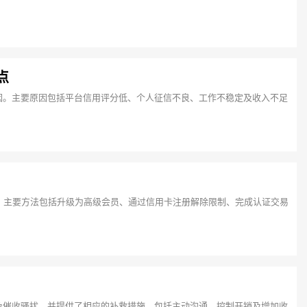
点
因。主要原因包括平台信用评分低、个人征信不良、工作不稳定及收入不足
。主要方法包括升级为高级会员、通过信用卡注册解除限制、完成认证交易
！
及催收骚扰，并提供了相应的补救措施，包括主动沟通、控制开销及增加收