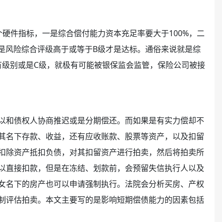
个硬件指标，一是综合偿付能力
资本
充足率要大于100%，二
是
风险
综合评级高于或等于B级才是达标。通俗来说就是综
有级别或是C级，就极有可能被银
保监会
监管，
保险
公司被接
以和债权人协商推迟或是
分期
偿还。而如果是有实力偿却不
其名下
存款
、收益，还有
应收账款
、
股票
等资产，以及扣留
扣除资产抵扣负债，对其扣留资产进行拍卖，然后将拍卖所
以直接
扣款
，但是在冻结、划款前，会预留失信执行人以及
女名下的
房产
也可以申请强制执行。法院会分析买房、
产权
制评估拍卖。本文主要写的是影响短期偿债能力的因素包括