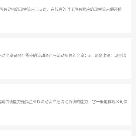
公司有足够的现金流来当支点，在较短的时间段有相应的现金流来偿还债
速动比率是除存货外的流动资产与流动负债的比率；3、现金比率：现金比
短期偿债能力是指企业以流动资产还流动负债的能力，它一般能体现公司偿