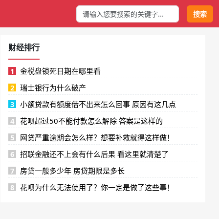
搜索
财经排行
1
金税盘锁死日期在哪里看
2
瑞士银行为什么破产
3
小额贷款有额度借不出来怎么回事 原因有这几点
4
花呗超过50不能付款怎么解除 答案是这样的
5
网贷严重逾期会怎么样？想要补救就得这样做！
6
招联金融还不上会有什么后果 看这里就清楚了
7
房贷一般多少年 房贷期限是多长
8
花呗为什么无法使用了？你一定是做了这些事！