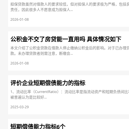
担保贷款虽然对借款人的要求较低，但对担保人的要求极为严格，包括
责任，因此很多人不愿意成为担保人...
2026-01-08
公积金不交了房贷能一直用吗 具体情况如下
本文介绍了公积金贷款在借款人停止缴纳公积金后的影响。对于已办理
款。未办理贷款者则需注意，断缴会...
2026-01-08
评价企业短期偿债能力的指标
1、流动比率（CurrentRatio）：流动比率是指流动资产和短期负
被普遍认为是比较好...
2025-03-29
短期偿债能力指标6个