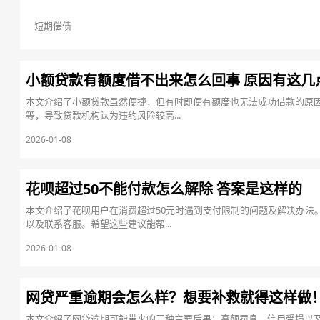
短期偿债
小额贷款有额度借不出来怎么回事 原因有这几
本文介绍了小额贷款虽然便捷，但有时即便有额度也无法成功借款的原
等，导致贷款机构认为违约风险较高...
2026-01-08
花呗超过50不能付款怎么解除 答案是这样的
本文介绍了花呗用户在消费超过50元时遇到支付限制的问题及解决办法
以及联系客服。希望这些建议能帮...
2026-01-08
网贷严重逾期会怎么样？想要补救就得这样做
本文介绍了网贷逾期可能带来的三种主要后果：高额罚息、信用受损以