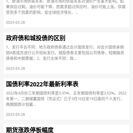
1、原油市场供需关系：原油市场的供需关系对油价产生重大影响。如
果供应过剩，油价可能下降，而需求超过供应时，油价可能上涨。供需
受到多个因素的影响，如全球经济增长、...
2025-03-28
政府债和城投债的区别
1、发行平台不同：地方政府债券通过会计国债发行，对会计国债承销
团A类成员进行公开招标发行。城投债券主要包括公司债券、短期融资
债券和中期票据；2、发行主体不同：政...
2025-03-28
国债利率2022年最新利率表
2022年4月份三年期国债利率是3.35%，五年期国债利率是3.52%。2022
年第一、二期储蓄国债（凭证式）已于3月10日至19日面向个人发行，
两期国债计划最...
2025-03-28
期货涨跌停板幅度