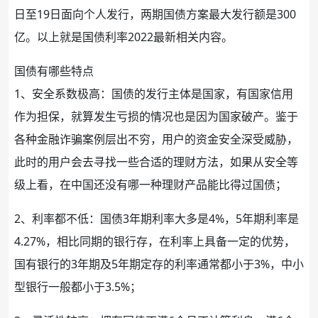
日至19日面向个人发行，两期国债方案最大发行额是300
亿。以上就是国债利率2022最新相关内容。
国债有哪些特点
1、安全系数极高：国债的发行主体是国家，有国家信用
作为
担保
，就算发生
亏损
的情况也是因为国家
破产
。鉴于
各种
金融
诈骗
案例层出不穷，用户的
资金
安全深受威胁，
此时的用户会去寻找一些合适的
理财
方法，如果从安全等
级上看，在中国还没有哪一种
理财产品
能比得过国债；
2、利率都不低：国债3年期利率大多是4%，5年期利率是
4.27%，相比同期的
银行
存，在利率上具备一定的优势，
国有银行的3年期及5年期定存的利率通常都小于3%，中小
型银行一般都小于3.5%；