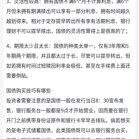
3、灵活性较高：拥有国债不满6个月不计算
利息
，满6个
月但未拥有期满赎出可以享有一部分利息，拥有时间越久
越划得来。相对于定存提早转出所有享有活期利息、
银行
理财
不可以提早赎出，国债的灵活性算得上是很高的了；
4、期限太少且太长：国债的种类太单一，仅有3年限和5
年期两个期限，并且都太过于长，尽管可以提早转出，但
如若拥有时间过短
赎回
利率会极低，甚至在
手续费
上面还
需要倒贴。
国债购买技巧有哪些
投资
者需要注意的是国债一般在发行当日8：30宣布发
售，银行服务台一般都是9点才开始营业，因而要在银行
开门之前携带
身份证
原件和
银行卡
早早去排队。倘若想买
的是
电子
式储蓄国债，此类国债既可以去银行服务台买，