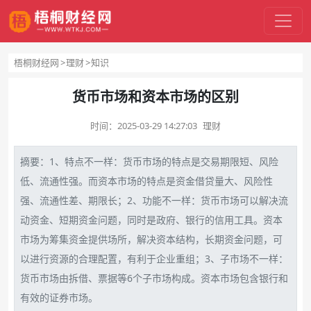
梧桐财经网
理财
知识
货币市场和资本市场的区别
时间：
2025-03-29 14:27:03
理财
摘要：1、特点不一样：
货币
市场的特点是
交易
期限短、
风险
低、流通性强。而
资本
市场的特点是
资金
借贷量大、风险性
强、流通性差、期限长；2、功能不一样：
货币市场
可以解决
流
动资金
、短期资金问题，同时是政府、
银行
的信用工具。资本
市场为筹集资金提供场所，解决资本结构，长期资金问题，可
以进行资源的合理配置，有利于企业重组；3、子市场不一样：
货币市场由
拆借
、
票据
等6个子市场构成。资本市场包含银行和
有效的
证券
市场。